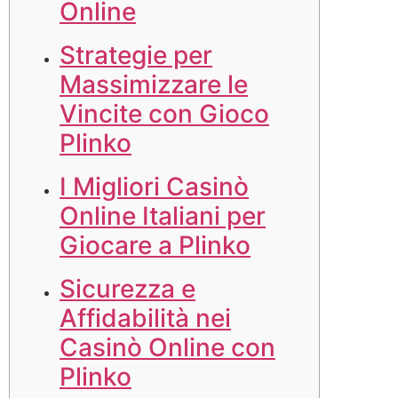
Online
Strategie per
Massimizzare le
Vincite con Gioco
Plinko
I Migliori Casinò
Online Italiani per
Giocare a Plinko
Sicurezza e
Affidabilità nei
Casinò Online con
Plinko