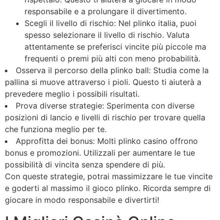
responsabile e a prolungare il divertimento.
Scegli il livello di rischio: Nel plinko italia, puoi
spesso selezionare il livello di rischio. Valuta
attentamente se preferisci vincite più piccole ma
frequenti o premi più alti con meno probabilità.
Osserva il percorso della plinko ball: Studia come la
pallina si muove attraverso i pioli. Questo ti aiuterà a
prevedere meglio i possibili risultati.
Prova diverse strategie: Sperimenta con diverse
posizioni di lancio e livelli di rischio per trovare quella
che funziona meglio per te.
Approfitta dei bonus: Molti plinko casino offrono
bonus e promozioni. Utilizzali per aumentare le tue
possibilità di vincita senza spendere di più.
Con queste strategie, potrai massimizzare le tue vincite
e goderti al massimo il gioco plinko. Ricorda sempre di
giocare in modo responsabile e divertirti!