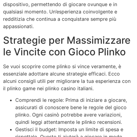
dispositivo, permettendo di giocare ovunque e in
qualsiasi momento. Un’esperienza coinvolgente e
redditizia che continua a conquistare sempre più
appassionati.
Strategie per Massimizzare
le Vincite con Gioco Plinko
Se vuoi scoprire come plinko si vince veramente, è
essenziale adottare alcune strategie efficaci. Ecco
alcuni consigli utili per migliorare la tua esperienza con
il plinko game nei plinko casino italiani.
Comprendi le regole: Prima di iniziare a giocare,
assicurati di conoscere bene le regole del gioco
plinko. Ogni casinò potrebbe avere variazioni,
quindi leggi attentamente le plinko recensioni.
Gestisci il budget: Imposta un limite di spesa e
rispettalo. Questo ti aiuterà a giocare in modo