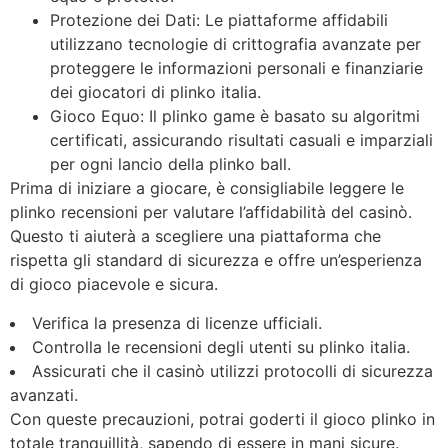
Protezione dei Dati: Le piattaforme affidabili
utilizzano tecnologie di crittografia avanzate per
proteggere le informazioni personali e finanziarie
dei giocatori di plinko italia.
Gioco Equo: Il plinko game è basato su algoritmi
certificati, assicurando risultati casuali e imparziali
per ogni lancio della plinko ball.
Prima di iniziare a giocare, è consigliabile leggere le
plinko recensioni per valutare l’affidabilità del casinò.
Questo ti aiuterà a scegliere una piattaforma che
rispetta gli standard di sicurezza e offre un’esperienza
di gioco piacevole e sicura.
Verifica la presenza di licenze ufficiali.
Controlla le recensioni degli utenti su plinko italia.
Assicurati che il casinò utilizzi protocolli di sicurezza
avanzati.
Con queste precauzioni, potrai goderti il gioco plinko in
totale tranquillità, sapendo di essere in mani sicure.