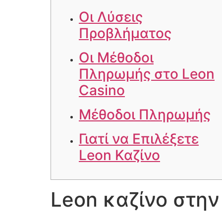
Οι Λύσεις
Προβλήματος
Οι Μέθοδοι
Πληρωμής στο Leon
Casino
Μέθοδοι Πληρωμής
Γιατί να Επιλέξετε
Leon Καζίνο
Leon καζίνο στη