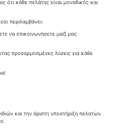
μας ότι κάθε πελάτης είναι μοναδικός και
οίο περιλαμβάνει:
ετε να επικοινωνήσετε μαζί μας
ντας προσαρμοσμένες λύσεις για κάθε
ρα!
νιδιών και την άριστη υποστήριξη πελατών.
ο.