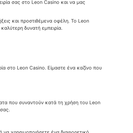
ιρία σας στο Leon Casino και να μας
ξεις και προστιθέμενα οφέλη. Το Leon
 καλύτερη δυνατή εμπειρία.
ία στο Leon Casino. Είμαστε ένα καζίνο που
ματα που συναντούν κατά τη χρήση του Leon
σας.
ή να χρησιμοποιήσετε ένα διαφορετικό