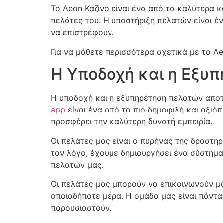
Το Λeon Καζίνο είναι ένα από τα καλύτερα 
πελάτες του. Η υποστήριξη πελατών είναι έν
να επιστρέφουν.
Για να μάθετε περισσότερα σχετικά με το Λe
Η Υποδοχή και η Εξυ
Η υποδοχή και η εξυπηρέτηση πελατών αποτελ
app
είναι ένα από τα πιο δημοφιλή και αξιό
προσφέρει την καλύτερη δυνατή εμπειρία.
Οι πελάτες μας είναι ο πυρήνας της δραστη
τον λόγο, έχουμε δημιουργήσει ένα σύστημα
πελατών μας.
Οι πελάτες μας μπορούν να επικοινωνούν μ
οποιαδήποτε μέρα. Η ομάδα μας είναι πάντα
παρουσιαστούν.