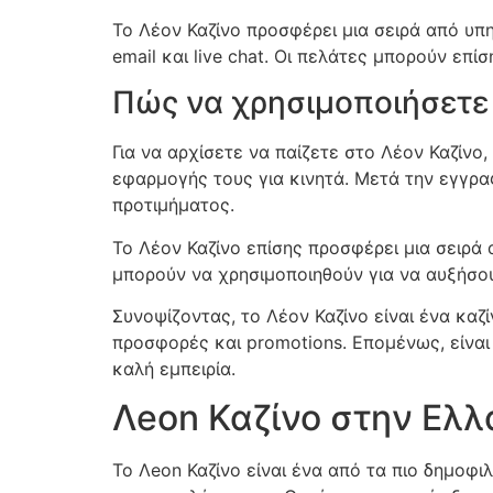
Το Λέον Καζίνο προσφέρει μια σειρά από υπ
email και live chat. Οι πελάτες μπορούν επ
Πώς να χρησιμοποιήσετε 
Για να αρχίσετε να παίζετε στο Λέον Καζίνο
εφαρμογής τους για κινητά. Μετά την εγγραφ
προτιμήματος.
Το Λέον Καζίνο επίσης προσφέρει μια σειρά
μπορούν να χρησιμοποιηθούν για να αυξήσουν
Συνοψίζοντας, το Λέον Καζίνο είναι ένα κα
προσφορές και promotions. Επομένως, είναι
καλή εμπειρία.
Λeon Καζίνο στην Ελ
Το Λeon Καζίνο είναι ένα από τα πιο δημοφ