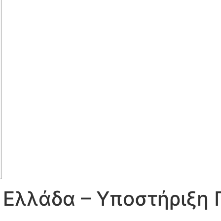
ν Ελλάδα – Υποστήριξη