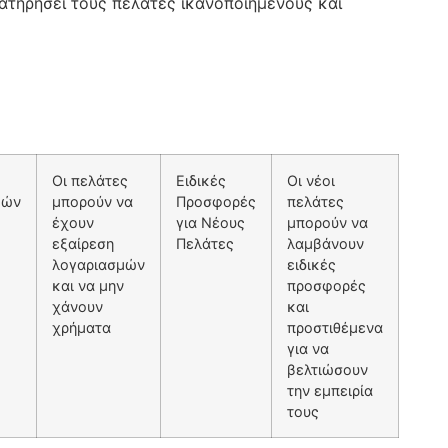
ιατηρήσει τους πελάτες ικανοποιημένους και
Οι πελάτες
Ειδικές
Οι νέοι
μών
μπορούν να
Προσφορές
πελάτες
έχουν
για Νέους
μπορούν να
εξαίρεση
Πελάτες
λαμβάνουν
λογαριασμών
ειδικές
και να μην
προσφορές
χάνουν
και
χρήματα
προστιθέμενα
για να
βελτιώσουν
την εμπειρία
τους