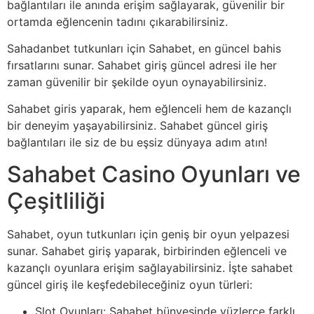
bağlantıları ile anında erişim sağlayarak, güvenilir bir
ortamda eğlencenin tadını çıkarabilirsiniz.
Sahadanbet tutkunları için Sahabet, en güncel bahis
fırsatlarını sunar. Sahabet giriş güncel adresi ile her
zaman güvenilir bir şekilde oyun oynayabilirsiniz.
Sahabet giris yaparak, hem eğlenceli hem de kazançlı
bir deneyim yaşayabilirsiniz. Sahabet güncel giriş
bağlantıları ile siz de bu eşsiz dünyaya adım atın!
Sahabet Casino Oyunları ve
Çeşitliliği
Sahabet, oyun tutkunları için geniş bir oyun yelpazesi
sunar. Sahabet giriş yaparak, birbirinden eğlenceli ve
kazançlı oyunlara erişim sağlayabilirsiniz. İşte sahabet
güncel giriş ile keşfedebileceğiniz oyun türleri:
Slot Oyunları: Sahabet bünyesinde yüzlerce farklı