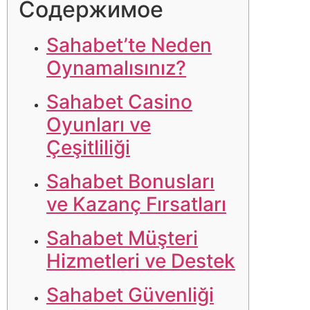
Содержимое
Sahabet’te Neden
Oynamalısınız?
Sahabet Casino
Oyunları ve
Çeşitliliği
Sahabet Bonusları
ve Kazanç Fırsatları
Sahabet Müşteri
Hizmetleri ve Destek
Sahabet Güvenliği