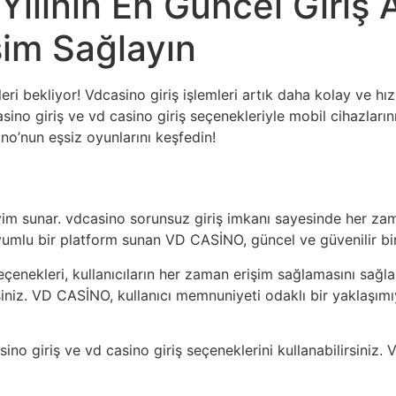
lının En Güncel Giriş 
im Sağlayın
zleri bekliyor! Vdcasino giriş işlemleri artık daha kolay ve h
sino giriş ve vd casino giriş seçenekleriyle mobil cihazlarını
ino’nun eşsiz oyunlarını keşfedin!
yim sunar. vdcasino sorunsuz giriş imkanı sayesinde her za
umlu bir platform sunan VD CASİNO, güncel ve güvenilir bir 
eçenekleri, kullanıcıların her zaman erişim sağlamasını sağla
rsiniz. VD CASİNO, kullanıcı memnuniyeti odaklı bir yaklaşımı
sino giriş ve vd casino giriş seçeneklerini kullanabilirsiniz