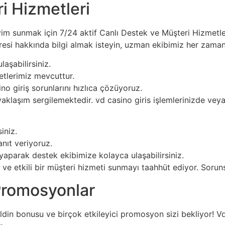
i Hizmetleri
im sunmak için 7/24 aktif Canlı Destek ve Müşteri Hizmetler
adresi hakkında bilgi almak isteyin, uzman ekibimiz her zama
aşabilirsiniz.
etlerimiz mevcuttur.
o giriş sorunlarını hızlıca çözüyoruz.
aklaşım sergilemektedir. vd casino giris işlemlerinizde vey
iniz.
anıt veriyoruz.
yaparak destek ekibimize kolayca ulaşabilirsiniz.
 ve etkili bir müşteri hizmeti sunmayı taahhüt ediyor. Soru
Promosyonlar
ldin bonusu ve birçok etkileyici promosyon sizi bekliyor! 