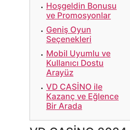
Hoşgeldin Bonusu
ve Promosyonlar
Geniş Oyun
Seçenekleri
Mobil Uyumlu ve
Kullanıcı Dostu
Arayüz
VD CASİNO ile
Kazanç ve Eğlence
Bir Arada