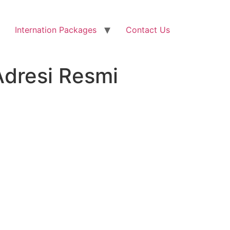
Internation Packages
Contact Us
Adresi Resmi