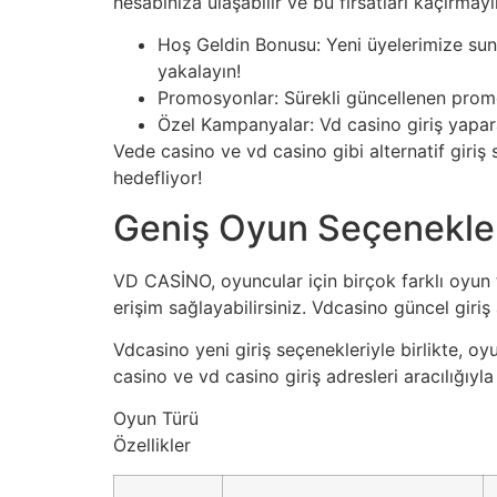
hesabınıza ulaşabilir ve bu fırsatları kaçırmayı
Hoş Geldin Bonusu: Yeni üyelerimize sunu
yakalayın!
Promosyonlar: Sürekli güncellenen promosy
Özel Kampanyalar: Vd casino giriş yapara
Vede casino ve vd casino gibi alternatif giriş
hedefliyor!
Geniş Oyun Seçenekle
VD CASİNO, oyuncular için birçok farklı oyun t
erişim sağlayabilirsiniz. Vdcasino güncel giri
Vdcasino yeni giriş seçenekleriyle birlikte, oy
casino ve vd casino giriş adresleri aracılığıyl
Oyun Türü
Özellikler