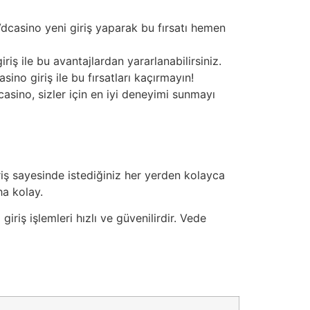
Vdcasino yeni giriş yaparak bu fırsatı hemen
iş ile bu avantajlardan yararlanabilirsiniz.
no giriş ile bu fırsatları kaçırmayın!
asino, sizler için en iyi deneyimi sunmayı
riş sayesinde istediğiniz her yerden kolayca
ha kolay.
riş işlemleri hızlı ve güvenilirdir. Vede